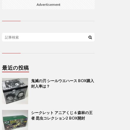
Advertisement
最近の投稿
鬼滅の刃 シールウエハース BOX購入
封入率は？
シークレット アニアくじ 6 森林の王
者 昆虫コレクション2 BOX開封