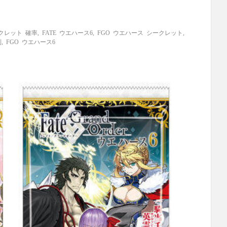
ークレット 確率
,
FATE ウエハース6
,
FGO ウエハース シークレット
,
列
,
FGO ウエハース6