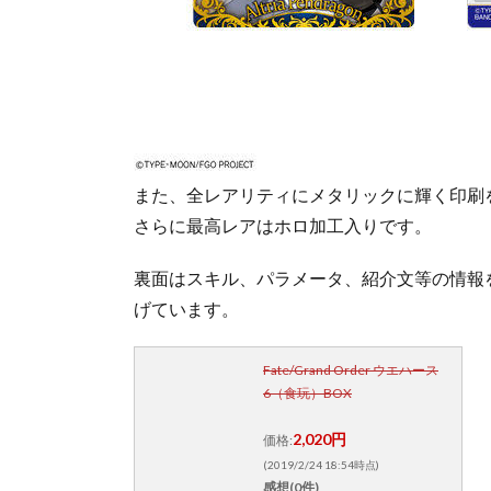
また、全レアリティにメタリックに輝く印刷
さらに最高レアはホロ加工入りです。
裏面はスキル、パラメータ、紹介文等の情報
げています。
Fate/Grand Order ウエハース
6（食玩）BOX
2,020円
価格:
(2019/2/24 18:54時点)
感想(0件)