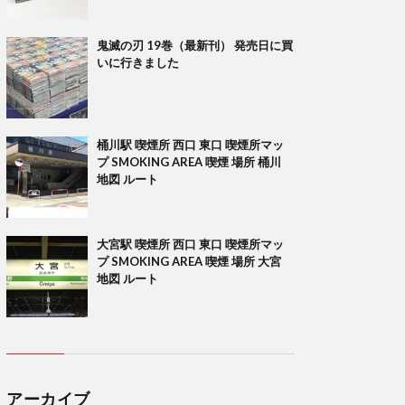
鬼滅の刃 19巻（最新刊） 発売日に買
いに行きました
桶川駅 喫煙所 西口 東口 喫煙所マッ
プ SMOKING AREA 喫煙 場所 桶川
地図 ルート
大宮駅 喫煙所 西口 東口 喫煙所マッ
プ SMOKING AREA 喫煙 場所 大宮
地図 ルート
アーカイブ