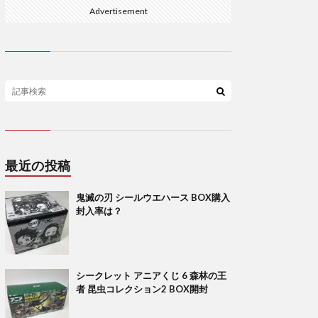
Advertisement
最近の投稿
鬼滅の刃 シールウエハース BOX購入
封入率は？
シークレット アニアくじ 6 森林の王
者 昆虫コレクション2 BOX開封