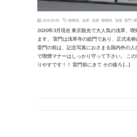
2018.09.09
喫煙所
,
浅草
,
浅草 喫煙所
,
浅草 雷門 
2020年3月現在 東京観光で大人気の浅草、
ます。 雷門は浅草寺の総門であり、正式名
雷門の前は、記念写真におさまる国内外の人
で喫煙マナーはしっかり守って下さい。 この
りやすです！！ 雷門前にきて その後ろ […]