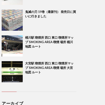
鬼滅の刃 19巻（最新刊） 発売日に買
いに行きました
桶川駅 喫煙所 西口 東口 喫煙所マッ
プ SMOKING AREA 喫煙 場所 桶川
地図 ルート
大宮駅 喫煙所 西口 東口 喫煙所マッ
プ SMOKING AREA 喫煙 場所 大宮
地図 ルート
アーカイブ