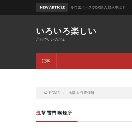
鬼滅の刃 シールウエハース BOX購入 封入率は？
NEW ARTICLE
いろいろ楽しい
これでいいのだぁ
記事
浅草 雷門 喫煙所
HOME
浅草 雷門 喫煙所