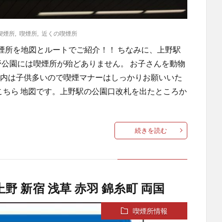
喫煙所
,
喫煙所
,
近くの喫煙所
喫煙所を地図とルートでご紹介！！ ちなみに、上野駅
上野公園には喫煙所が殆どありません。 お子さんを動物
園内は子供多いので喫煙マナーはしっかりお願いいた
はこちら 地図です。上野駅の公園口改札を出たところか
続きを読む
野 新宿 浅草 赤羽 錦糸町 両国
喫煙所情報