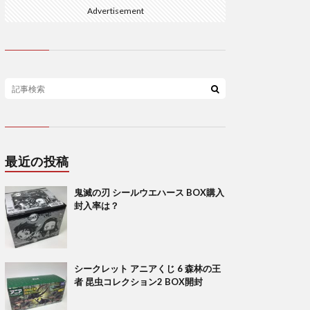
Advertisement
最近の投稿
鬼滅の刃 シールウエハース BOX購入
封入率は？
シークレット アニアくじ 6 森林の王
者 昆虫コレクション2 BOX開封