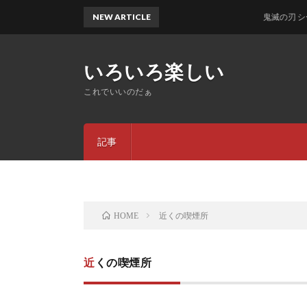
NEW ARTICLE
鬼滅の刃 シールウエハース
いろいろ楽しい
これでいいのだぁ
記事
近くの喫煙所
HOME
近くの喫煙所