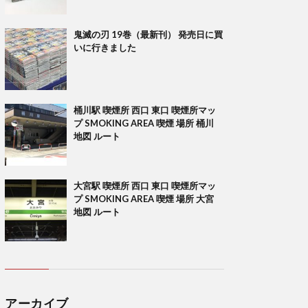
鬼滅の刃 19巻（最新刊） 発売日に買
いに行きました
桶川駅 喫煙所 西口 東口 喫煙所マッ
プ SMOKING AREA 喫煙 場所 桶川
地図 ルート
大宮駅 喫煙所 西口 東口 喫煙所マッ
プ SMOKING AREA 喫煙 場所 大宮
地図 ルート
アーカイブ