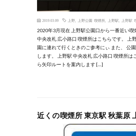
2019.03.09
上野
,
上野公園 喫煙所
,
上野駅
,
上野駅 
2020年3月現在 上野駅公園口から一番近い
中央改札 広小路口 喫煙所はこちらです。 
園に連れて行くときのご参考にぃ また、 公
します。 上野駅 中央改札 広小路口 喫煙所
ら矢印ルートを案内します […]
近くの喫煙所 東京駅 秋葉原 上