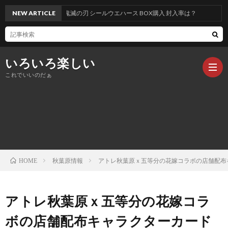
NEW ARTICLE
鬼滅の刃 シールウエハース BOX購入 封入率は？
いろいろ楽しい
これでいいのだぁ
記
事
秋葉原情報
アトレ秋葉原ｘ五等分の花嫁コラボの店舗配布
HOME
アトレ秋葉原ｘ五等分の花嫁コラ
ボの店舗配布キャラクターカード