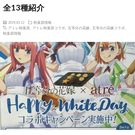
全13種紹介
2019.03.12
秋葉原情報
アトレ秋葉原
,
アトレ秋葉原コラボ
,
五等分の花嫁
,
五等分の花嫁コラボ
,
秋葉原情報