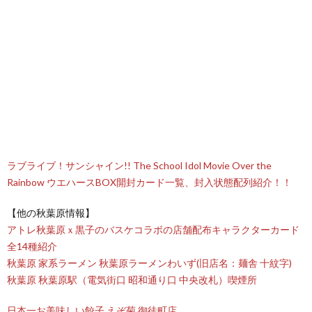
ラブライブ！サンシャイン!! The School Idol Movie Over the
Rainbow ウエハースBOX開封カード一覧、封入状態配列紹介！！
【他の秋葉原情報】
アトレ秋葉原ｘ黒子のバスケコラボの店舗配布キャラクターカード
全14種紹介
秋葉原 家系ラーメン 秋葉原ラーメンわいず(旧店名：麺舎 十紋字)
秋葉原 秋葉原駅（電気街口 昭和通り口 中央改札）喫煙所
日本一お美味しい餃子 えぞ菊 御徒町店