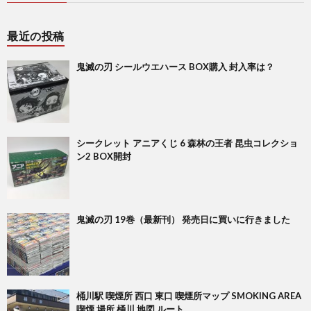
最近の投稿
鬼滅の刃 シールウエハース BOX購入 封入率は？
シークレット アニアくじ 6 森林の王者 昆虫コレクショ
ン2 BOX開封
鬼滅の刃 19巻（最新刊） 発売日に買いに行きました
桶川駅 喫煙所 西口 東口 喫煙所マップ SMOKING AREA
喫煙 場所 桶川 地図 ルート