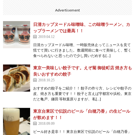
Advertisement
日清カップヌードル味噌味、この味噌ラーメン、カ
ップラーメンでは最高！！
2019.04.12
日清カップヌードル味噌、一時販売休止ってニュースを見て
慌てて買いに行きました。 数週間前に食べて美味しく、暫く
食べられないと思ったので少し買いだめする[…]
東京一美味しい餃子です。えぞ菊 御徒町店 焼き方も
良いおすすめの餃子
2018.10.25
おすすめの餃子をご紹介！！ 餃子の作り方、レシピや餃子の
皮、焼き方も重要です！！ 餃子と言えば宇都宮や浜松。東京
だと亀戸、鎌田 等秋葉原りますが、 私[…]
東京台東区で伝説のビール「白穂乃香」の生ビール
が飲めます！！
2018.09.09
ビール好き是非！！ 東京台東区で伝説のビール「白穂乃香」