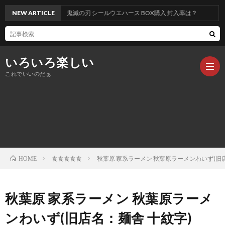
NEW ARTICLE
鬼滅の刃 シールウエハース BOX購入 封入率は？
いろいろ楽しい
これでいいのだぁ
記
事
食食食食食
秋葉原 家系ラーメン 秋葉原ラーメンわいず(旧店
HOME
秋葉原 家系ラーメン 秋葉原ラーメ
ンわいず(旧店名：麺舎 十紋字)