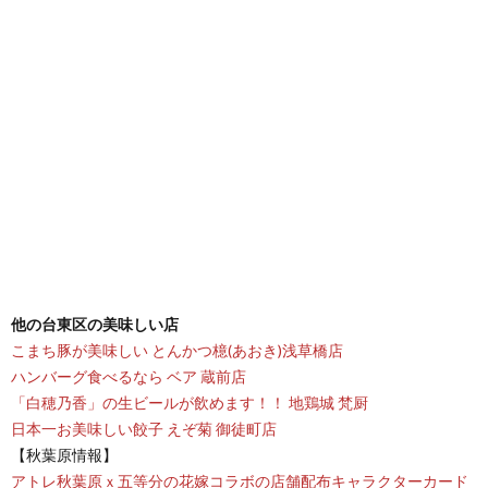
他の台東区の美味しい店
こまち豚が美味しい とんかつ檍(あおき)浅草橋店
ハンバーグ食べるなら ベア 蔵前店
「白穂乃香」の生ビールが飲めます！！ 地鶏城 梵厨
日本一お美味しい餃子 えぞ菊 御徒町店
【秋葉原情報】
アトレ秋葉原ｘ五等分の花嫁コラボの店舗配布キャラクターカード