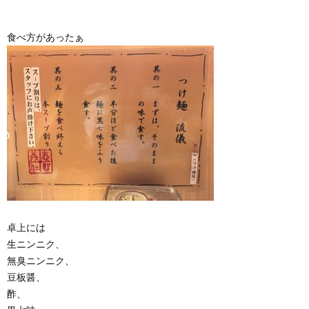
食べ方があったぁ
卓上には
生ニンニク、
無臭ニンニク、
豆板醤、
酢、