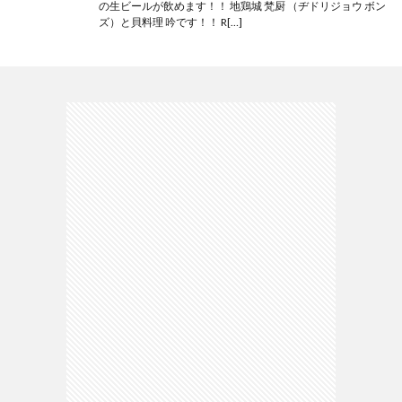
の生ビールが飲めます！！ 地鶏城 梵厨 （ヂドリジョウ ボン
ズ）と貝料理 吟です！！ R[…]